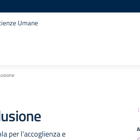
 Scienze Umane
lusione
lusione
A
ola per l'accoglienza e