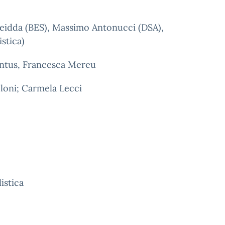
 Deidda (BES), Massimo Antonucci (DSA),
stica)
Pintus, Francesca Mereu
eloni; Carmela Lecci
istica