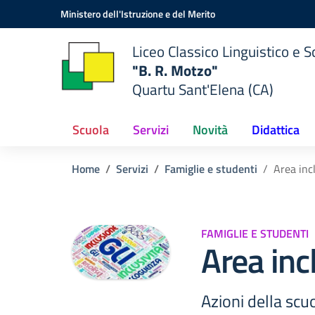
Vai ai contenuti
Vai al menu di navigazione
Vai al footer
Ministero dell'Istruzione e del Merito
Liceo Classico Linguistico e
"B. R. Motzo"
Quartu Sant'Elena (CA)
Scuola
Servizi
Novità
Didattica
Home
Servizi
Famiglie e studenti
Area inc
FAMIGLIE E STUDENTI
Area inc
Azioni della scu