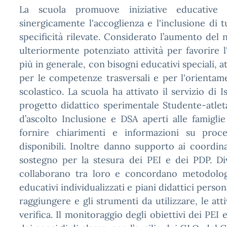
La scuola promuove iniziative educative ne
sinergicamente l'accoglienza e l'inclusione di tu
specificità rilevate. Considerato l’aumento del 
ulteriormente potenziato attività per favorire l
più in generale, con bisogni educativi speciali, 
per le competenze trasversali e per l'orientamen
scolastico. La scuola ha attivato il servizio di I
progetto didattico sperimentale Studente-atleta 
d’ascolto Inclusione e DSA aperti alle famigl
fornire chiarimenti e informazioni su proc
disponibili. Inoltre danno supporto ai coordina
sostegno per la stesura dei PEI e dei PDP. Div
collaborano tra loro e concordano metodologie
educativi individualizzati e piani didattici person
raggiungere e gli strumenti da utilizzare, le atti
verifica. Il monitoraggio degli obiettivi dei PEI