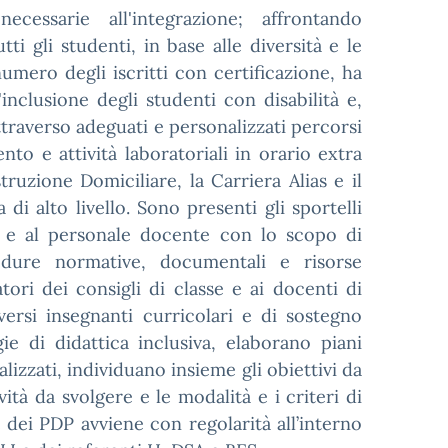
cessarie all'integrazione; affrontando
tti gli studenti, in base alle diversità e le
numero degli iscritti con certificazione, ha
'inclusione degli studenti con disabilità e,
attraverso adeguati e personalizzati percorsi
to e attività laboratoriali in orario extra
struzione Domiciliare, la Carriera Alias e il
di alto livello. Sono presenti gli sportelli
ie e al personale docente con lo scopo di
edure normative, documentali e risorse
tori dei consigli di classe e ai docenti di
ersi insegnanti curricolari e di sostegno
 di didattica inclusiva, elaborano piani
alizzati, individuano insieme gli obiettivi da
vità da svolgere e le modalità e i criteri di
 e dei PDP avviene con regolarità all’interno