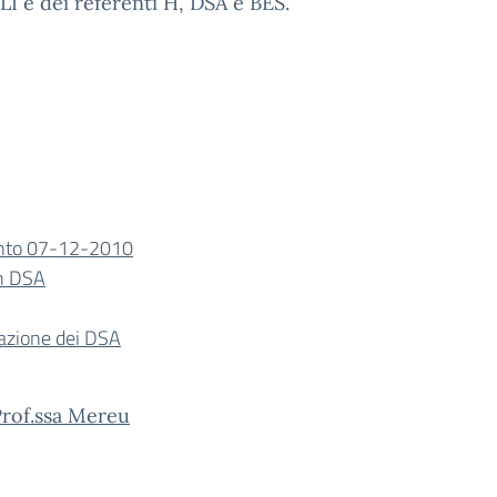
GLI e dei referenti H, DSA e BES.
nto 07-12-2010
on DSA
icazione dei DSA
Prof.ssa Mereu