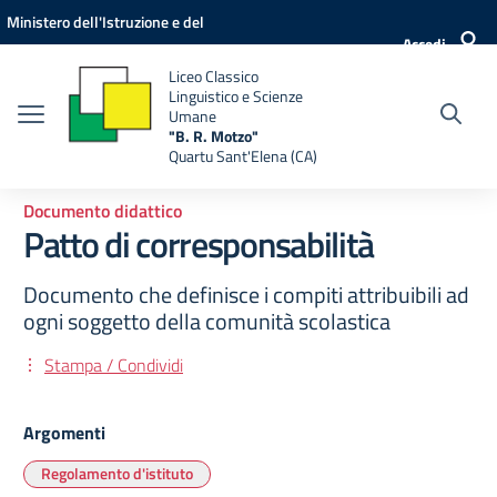
Vai ai contenuti
Vai al menu di navigazione
Vai al footer
Ministero dell'Istruzione e del
Accedi
Merito
Liceo Classico
Linguistico e Scienze
Umane
"B. R. Motzo"
Quartu Sant'Elena (CA)
Documento didattico
Patto di corresponsabilità
Documento che definisce i compiti attribuibili ad
ogni soggetto della comunità scolastica
Stampa / Condividi
Argomenti
Regolamento d'istituto