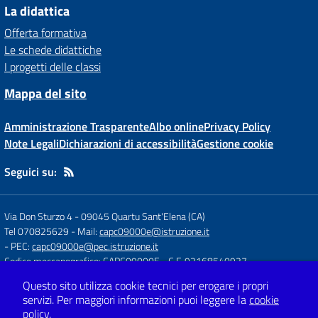
La didattica
Offerta formativa
Le schede didattiche
I progetti delle classi
Mappa del sito
Amministrazione Trasparente
Albo online
Privacy Policy
Note Legali
Dichiarazioni di accessibilità
Gestione cookie
Seguici su:
Via Don Sturzo 4
-
09045 Quartu Sant'Elena (CA)
Tel 070825629
- Mail:
capc09000e@istruzione.it
- PEC:
capc09000e@pec.istruzione.it
Codice meccanografico: CAPC09000E
- C.F. 92168540927
Questo sito utilizza cookie tecnici per erogare i propri
servizi.
Per maggiori informazioni puoi leggere la
cookie
Concept & Design by
Designers Italia
policy
.