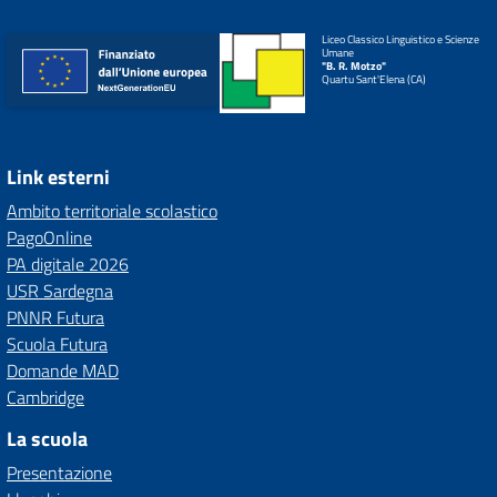
Liceo Classico Linguistico e Scienze
Umane
"B. R. Motzo"
Quartu Sant'Elena (CA)
Link esterni
Ambito territoriale scolastico
PagoOnline
PA digitale 2026
USR Sardegna
PNNR Futura
Scuola Futura
Domande MAD
Cambridge
La scuola
Presentazione