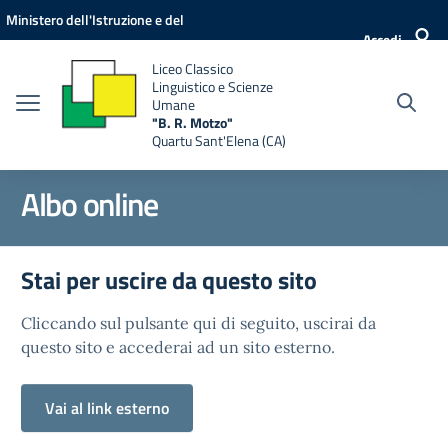
Vai ai contenuti
Vai al menu di navigazione
Vai al footer
Ministero dell'Istruzione e del
Accedi
Merito
Liceo Classico
Linguistico e Scienze
Umane
"B. R. Motzo"
Quartu Sant'Elena (CA)
Albo online
Stai per uscire da questo sito
Cliccando sul pulsante qui di seguito, uscirai da
questo sito e accederai ad un sito esterno.
Vai al link esterno