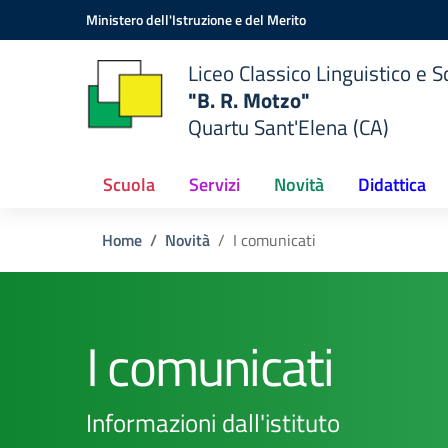
Vai ai contenuti
Vai al menu di navigazione
Vai al footer
Ministero dell'Istruzione e del Merito
Liceo Classico Linguistico e
"B. R. Motzo"
Quartu Sant'Elena (CA)
Scuola
Servizi
Novità
Didattica
Home
Novità
I comunicati
I comunicati
Informazioni dall'istituto