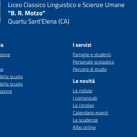
Liceo Classico Linguistico e Scienze Umane
"B. R. Motzo"
Quartu Sant'Elena (CA)
la
I servizi
zione
Famiglie e studenti
Personale scolastico
ne
Percorsi di studio
della scuola
Le novità
della scuola
Le notizie
azione
I comunicati
Le circolari
Calendario eventi
Le scadenze
Albo online