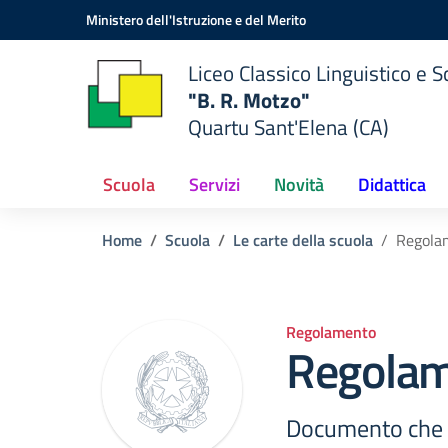
Vai ai contenuti
Vai al menu di navigazione
Vai al footer
Ministero dell'Istruzione e del Merito
Liceo Classico Linguistico e
"B. R. Motzo"
Quartu Sant'Elena (CA)
Scuola
Servizi
Novità
Didattica
Home
Scuola
Le carte della scuola
Regolam
Regolamento
Regolame
Documento che c